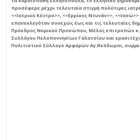
τα καρδιοπαθή ελληνόπουλα, το Ελληνικό γηροκομείο
προσέφερε μέχρι τελευταία στιγμή πολύτιμες ιατρι
<<Ιατρικό Κέντρο>>, <<Ερρίκος Ντυνάν>>, <<Ιασώ>>
επανεκλεγόταν συνεχώς έως και τις τελευταίες δημ
Πρόεδρος Νομικού Προσώπου, Μέλος επιτροπών κ.α)
Συλλόγου Πελοποννησίων Γαλατσίου και ερασιτέχν
Πολιτιστικό Σύλλογο Αρφαρών Αγ.Θεόδωροι, συμμετε