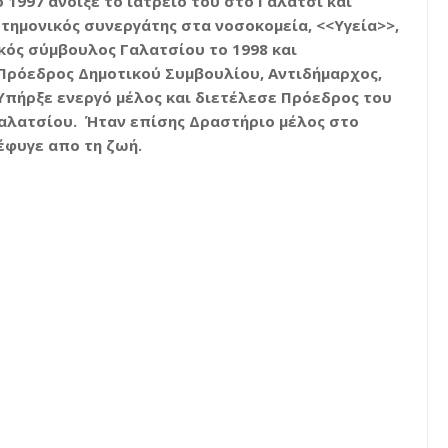
 1997 άνοιξε το ιατρείο του στο Γαλάτσι και
τημονικός συνεργάτης στα νοσοκομεία, <<Υγεία>>,
κός σύμβουλος Γαλατσίου το 1998 και
(Πρόεδρος Δημοτικού Συμβουλίου, Αντιδήμαρχος,
Υπήρξε ενεργό μέλος και διετέλεσε Πρόεδρος του
αλατσίου. Ήταν επίσης Δραστήριο μέλος στο
 έφυγε απο τη ζωή.