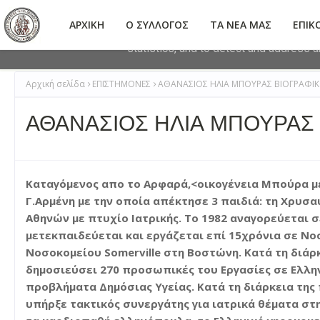
This site uses cookies from Google to 
ΑΡΧΙΚΗ
Ο ΣΥΛΛΟΓΟΣ
ΤΑ ΝΕΑ ΜΑΣ
ΕΠΙΚ
are shared with Google along with perf
statistics, and to detect and address 
Αρχική σελίδα
ΕΠΙΣΤΗΜΟΝΕΣ
ΑΘΑΝΑΣΙΟΣ ΗΛΙΑ ΜΠΟΥΡΑΣ ΒΙΟΓΡΑΦΙ
ΑΘΑΝΑΣΙΟΣ ΗΛΙΑ ΜΠΟΥΡΑΣ 
Καταγόμενος απο το Αρφαρά,<οικογένεια Μπούρα με
Γ.Αρμένη με την οποία απέκτησε 3 παιδιά: τη Χρυσα
Αθηνών με πτυχίο Ιατρικής. Το 1982 αναγορεύεται σ
μετεκπαιδεύεται και εργάζεται επί 15χρόνια σε Νο
Νοσοκομείου Somerville στη Βοστώνη. Κατά τη διάρ
δημοσιεύσει 270 προσωπικές του Εργασίες σε Ελλην
προβλήματα Δημόσιας Υγείας. Κατά τη διάρκεια της 
υπήρξε τακτικός συνεργάτης για ιατρικά θέματα στ