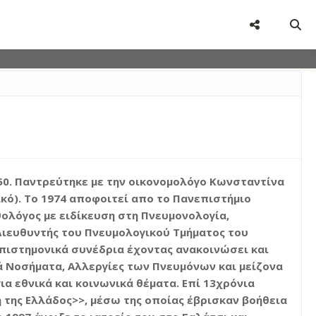
user-agent
rate usage
LEARN MORE
GOT IT
50. Παντρεύτηκε με την οικονομολόγο Κωνσταντίνα
ικό). Το 1974 αποφοιτεί απο το Πανεπιστήμιο
θολόγος με ειδίκευση στη Πνευμονολογία,
 Διευθυντής του Πνευμολογικού Τμήματος του
επιστημονικά συνέδρια έχοντας ανακοινώσει και
κά Νοσήματα, Αλλεργίες των Πνευμόνων και μείζονα
ια εθνικά και κοινωνικά θέματα. Επί 13χρόνια
 της Ελλάδος>>, μέσω της οποίας έβρισκαν βοήθεια