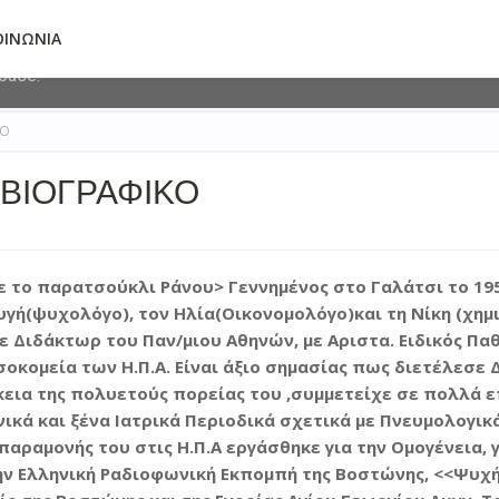
deliver its services and to analyze traffic. Your IP address and 
ΟΙΝΩΝΙΑ
ormance and security metrics to ensure quality of service, gene
abuse.
ΚΟ
ΒΙΟΓΡΑΦΙΚΟ
 το παρατσούκλι Ράνου> Γεννημένος στο Γαλάτσι το 19
υγή(ψυχολόγο), τον Ηλία(Οικονομολόγο)και τη Νίκη (χημ
ε Διδάκτωρ του Παν/μιου Αθηνών, με Αριστα. Ειδικός Πα
σοκομεία των Η.Π.Α. Είναι άξιο σημασίας πως διετέλεσε
κεια της πολυετούς πορείας του ,συμμετείχε σε πολλά 
ικά και ξένα Ιατρικά Περιοδικά σχετικά με Πνευμολογι
παραμονής του στις Η.Π.Α εργάσθηκε για την Ομογένεια, γ
ην Ελληνική Ραδιοφωνική Εκπομπή της Βοστώνης, <<Ψυχή