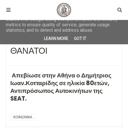
This site uses cookies from Google to deliver its services
and to analyze traffic. Your IP address and user-agent are
shared with Google along with performance and security
metrics to ensure quality of service, generate usage
statistics, and to detect and address abuse.
Αρχική σελίδα
ΚΟΙΝΩΝΙΚΑ
ΘΑΝΑΤΟΙ
LEARN MORE
GOT IT
ΘΑΝΑΤΟΙ
Απεβίωσε στην Αθήνα ο Δημήτριος
Ιωαν.Κοτταρίδης σε ηλικία 80ετών,
Αντιπρόσωπος Αυτοκινήτων της
SEAT.
ΚΟΙΝΩΝΙΚΑ