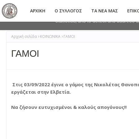
This site uses cookies from Google to 
ΑΡΧΙΚΗ
Ο ΣΥΛΛΟΓΟΣ
ΤΑ ΝΕΑ ΜΑΣ
ΕΠΙΚ
are shared with Google along with perf
statistics, and to detect and address 
Αρχική σελίδα
ΚΟΙΝΩΝΙΚΑ
ΓΑΜΟΙ
ΓΑΜΟΙ
Στις 03/09/2022 έγινε ο γάμος της Νικολέτας Θανοπ
εργάζεται στην Ελβετία.
Να ζήσουν ευτυχισμένοι & καλούς απογόνους!!