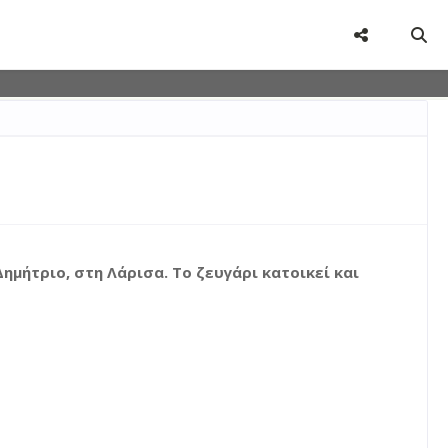
user-agent
rate usage
LEARN MORE
GOT IT
ημήτριο, στη Λάρισα. Το ζευγάρι κατοικεί και