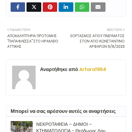
ο
ι
α
ν
τ
ι
ΠΑΛΑΙΌΤΕΡΗ
ΝΕΌΤΕΡΗ
δ
ΑΠΟΚΑΛΥΠΤΗΡΙΑ ΠΡΟΤΟΜΗΣ
ΕΟΡΤΑΣΜΟΣ ΑΓΙΟΥ ΠΝΕΥΜΑΤΟΣ
ρ
''ΠΑΠΑΦΛΕΣΣΑ'' ΣΤΟ ΗΡΑΚΛΕΙΟ
ΣΤΟΝ ΑΓΙΟ ΚΩΝΣΤΑΝΤΙΝΟ
ΑΤΤΙΚΗΣ
ΑΡΦΑΡΩΝ 5/6/2023
Αναρτήθηκε από
Arfara1964
Μπορεί να σας αρέσουν αυτές οι αναρτήσεις
ΝΕΚΡΟΤΑΦΕΙΑ – ΔΗΜΟΙ –
ΚΤΗΜΑΤΟΛΟΓΙΑ - Θεόδωρος Δημ.