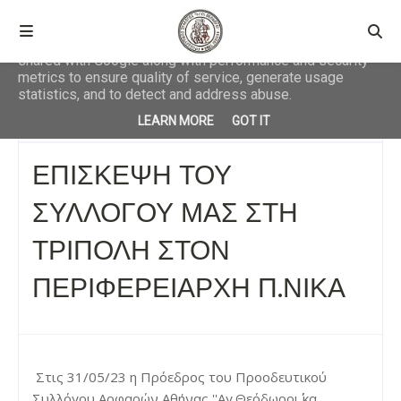
This site uses cookies from Google to deliver its services
and to analyze traffic. Your IP address and user-agent are
shared with Google along with performance and security
metrics to ensure quality of service, generate usage
statistics, and to detect and address abuse.
Αρχική σελίδα
ΚΟΙΝΩΝΙΚΑ
ΕΠΙΣΚΕΨΗ ΤΟΥ ΣΥΛΛΟΓΟΥ ΜΑΣ ΣΤΗ
LEARN MORE
GOT IT
ΤΡΙΠΟΛΗ ΣΤΟΝ ΠΕΡΙΦΕΡΕΙΑΡΧΗ Π.ΝΙΚΑ
ΕΠΙΣΚΕΨΗ ΤΟΥ
ΣΥΛΛΟΓΟΥ ΜΑΣ ΣΤΗ
ΤΡΙΠΟΛΗ ΣΤΟΝ
ΠΕΡΙΦΕΡΕΙΑΡΧΗ Π.ΝΙΚΑ
Στις 31/05/23 η Πρόεδρος του Προοδευτικού 
Συλλόγου Αρφαρών Αθήνας ''Αγ.Θεόδωροι΄΄ κα 