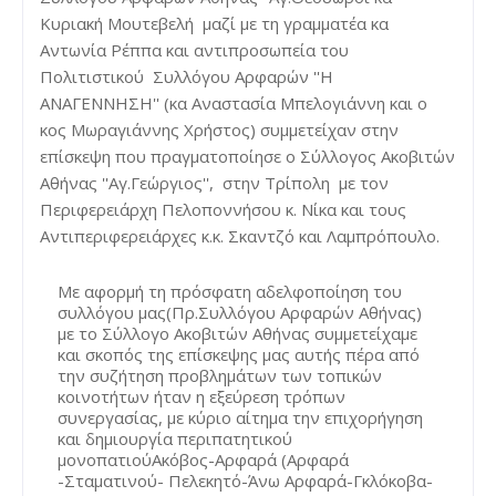
Κυριακή Μουτεβελή  μαζί με τη γραμματέα κα 
Αντωνία Ρέππα και αντιπροσωπεία του 
Πολιτιστικού  Συλλόγου Αρφαρών ''Η 
ΑΝΑΓΕΝΝΗΣΗ'' (κα Αναστασία Μπελογιάννη και ο 
κος Μωραγιάννης Χρήστος) συμμετείχαν στην 
επίσκεψη που πραγματοποίησε ο Σύλλογος Ακοβιτών 
Αθήνας ''Αγ.Γεώργιος'',  στην Τρίπολη  με τον 
Περιφερειάρχη Πελοποννήσου κ. Νίκα και τους 
Αντιπεριφερειάρχες κ.κ. Σκαντζό και Λαμπρόπουλο. 
Με 
αφορμή τη πρόσφατη αδελφοποίηση του 
συλλόγου μας(Πρ.Συλλόγου Αρφαρών Αθήνας) 
με το Σύλλογο Ακοβιτών Αθήνας συμμετείχαμε 
και σκοπός της επίσκεψης μας αυτής πέρα από 
την συζήτηση προβλημάτων των τοπικών 
κοινοτήτων ήταν η εξεύρεση τρόπων 
συνεργασίας, με κύριο αίτημα την επιχορήγηση 
και δημιουργία περιπατητικού 
μονοπατιούΑκόβος-Αρφαρά (Αρφαρά 
-Σταματινού- Πελεκητό-Άνω Αρφαρά-Γκλόκοβα-