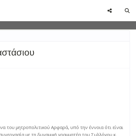
user-agent
rate usage
LEARN MORE
GOT IT
αστάσιου
 του μητροπολιτικού Αρφαρά, υπό την έννοια ότι είναι
συνεργασία με τη δυναμική γραμματέα του Συλλόγου κ.