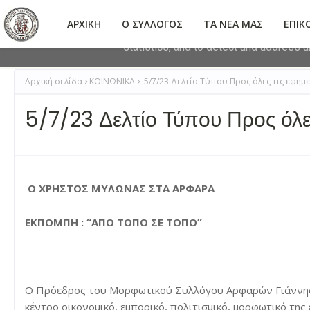
This site uses cookies from Google to 
ΑΡΧΙΚΗ
Ο ΣΥΛΛΟΓΟΣ
ΤΑ ΝΕΑ ΜΑΣ
ΕΠΙΚ
are shared with Google along with perf
statistics, and to detect and address 
Αρχική σελίδα
ΚΟΙΝΩΝΙΚΑ
5/7/23 Δελτίο Τύπου Προς όλες τις εφη
5/7/23 Δελτίο Τύπου Προς όλ
Ο ΧΡΗΣΤΟΣ ΜΥΛΩΝΑΣ ΣΤΑ ΑΡΦΑΡΑ
ΕΚΠΟΜΠΗ : “ΑΠΟ ΤΟΠΟ ΣΕ ΤΟΠΟ”
Ο Πρόεδρος του Μορφωτικού Συλλόγου Αρφαρών Γιάννης Ζ
κέντρο οικονομικό, εμπορικό, πολιτισμικό, μορφωτικό τη