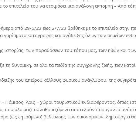
ο επιτελείο του να ετοιμάσει μια ανάλογη εκπομπή – Από τόπο
μερο από 29/6/23 έως 2/7/23 βρέθηκε με το επιτελείο στην περ
α γυρίσματα καταγραφής και ανάδειξης όλων των σημείων ενδι
ς ιστορίας, των παραδόσεων του τόπου μας, των ηθών και των
ξε τη δυναμική, σε όλα τα πεδία της σύγχρονης ζωής, των κατο
νάδειξης του απείρου κάλλους φυσικού ανάγλυφου, της συγκρότ
 Πάμισος, Άρις – χώροι τουριστικού ενδιαφέροντος, όπως ιστορ
τα, που όλα μαζί συναθροιζόμενα αποτελούν παράγοντα ανάπτυξ
λεσμα (ως ζητούμενο) βελτίωσης των οικονομικών, δημιουργία θ