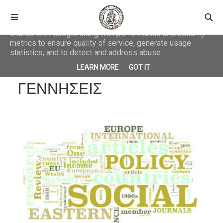
This site uses cookies from Google to deliver its services
and to analyze traffic. Your IP address and user-agent are
shared with Google along with performance and security
metrics to ensure quality of service, generate usage
statistics, and to detect and address abuse.
Αρχική σελίδα
ΚΟΙΝΩΝΙΚΑ
ΓΕΝΝΗΣΕΙΣ
LEARN MORE
GOT IT
ΓΕΝΝΗΣΕΙΣ