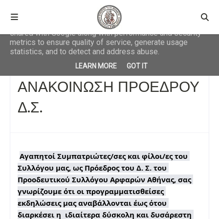
This site uses cookies from Google to deliver its services
and to analyze traffic. Your IP address and user-agent are
shared with Google along with performance and security
metrics to ensure quality of service, generate usage
statistics, and to detect and address abuse.
Αρχική σελίδα
ΑΠΟΦΑΣΕΙΣ ΔΣ
ΑΝΑΚΟΙΝΩΣΗ ΠΡΟΕΔΡΟΥ Δ.Σ.
LEARN MORE
GOT IT
ΑΝΑΚΟΙΝΩΣΗ ΠΡΟΕΔΡΟΥ
Δ.Σ.
Αγαπητοί Συμπατριώτες/σες και φίλοι/ες του 
Συλλόγου μας, ως Πρόεδρος του Δ. Σ. του 
Προοδευτικού Συλλόγου Αρφαρών Αθήνας, σας 
γνωρίζουμε ότι οι προγραμματισθείσες 
εκδηλώσεις μας αναβάλλονται έως ότου 
διαρκέσει η  ιδιαίτερα δύσκολη και δυσάρεστη 