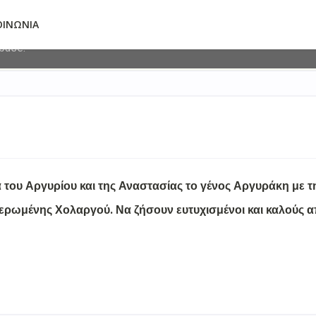
deliver its services and to analyze traffic. Your IP address and 
ΟΙΝΩΝΙΑ
ormance and security metrics to ensure quality of service, gene
abuse.
 του Αργυρίου και της Αναστασίας το γένος Αργυράκη με 
ρωμένης Χολαργού. Να ζήσουν ευτυχισμένοι και καλούς 