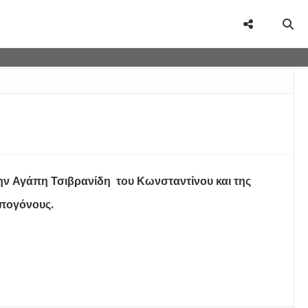
user-agent
rate usage
LEARN MORE
GOT IT
την Αγάπη Τσιβρανίδη του Κωνσταντίνου και της
απογόνους.