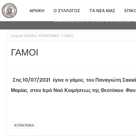
This site uses cookies from Google to 
ΑΡΧΙΚΗ
Ο ΣΥΛΛΟΓΟΣ
ΤΑ ΝΕΑ ΜΑΣ
ΕΠΙΚ
are shared with Google along with perf
statistics, and to detect and address 
Αρχική σελίδα
ΚΟΙΝΩΝΙΚΑ
ΓΑΜΟΙ
ΓΑΜΟΙ
Στις 10/07/2021 έγινε ο γάμος του Παναγιώτη Σακκά
Μαρίας στον Ιερό Ναό Κοιμήσεως της Θεοτόκου Φανε
ΚΟΙΝΩΝΙΚΑ