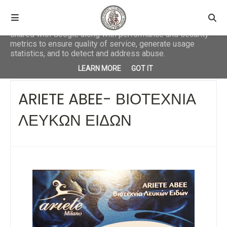
This site uses cookies from Google to deliver its services
and to analyze traffic. Your IP address and user-agent are
shared with Google along with performance and security
metrics to ensure quality of service, generate usage
statistics, and to detect and address abuse.
Αρχική σελίδα
ΕΠΙΧΕΙΡΗΣΕΙΣ
ARIETE ABEE- ΒΙΟΤΕΧΝΙΑ ΛΕΥΚΩΝ
LEARN MORE
GOT IT
ΕΙΔΩΝ
ARIETE ABEE- ΒΙΟΤΕΧΝΙΑ
ΛΕΥΚΩΝ ΕΙΔΩΝ