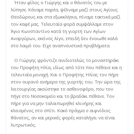
Ήταν φίλος ο Γιώργης και ο θάνατός του με
λύπησε. Κάναμε παρέα, ψέλναμε μαζί στους Αγίους
Θεοδώρους και στα εξωκκλήσια, πίναμε τακτικά μαζί
τον καφέ μας. Τελευταία φορά συμψάλλαμε στον
Άγιο Κωνσταντίνο κατά τη γιορτή των Αγίων
Αναργύρων, εκείνος λίγο, επειδή δεν ένοιωθε καλά
στο λαιμό του. Είχε αναπνευστικά προβλήματα.
Ο Γιώργης φρόντιζε ανιδιοτελώς το μοναστηράκι
του Προφήτη Ηλία, ιδίως από τότε που πέθανε και η
τελευταία μοναχή. Και ο Προφήτης Ηλίας τον πήρε
στον ουρανό ανήμερα της γιορτής του. Την ώρα της
λειτουργίας ακούστηκε το ασθενοφόρο, που τον
πήγε στο Νοσοκομείο και το βραδάκι πέθανε. Τον
πήρε για να μην ταλαιπωρηθεί κλινήρης και
κλεισμένος στο σπίτι. Κακό πράγμα ο αιφνίδιος
θάνατος, αν και μερικές φορές καταλήγει να είναι
λυτρωτικός.