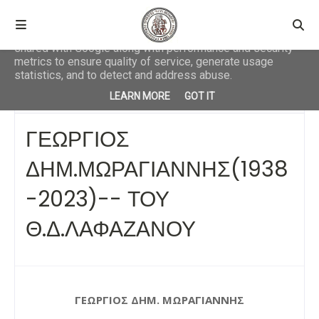
This site uses cookies from Google to deliver its services
and to analyze traffic. Your IP address and user-agent are
shared with Google along with performance and security
metrics to ensure quality of service, generate usage
statistics, and to detect and address abuse.
Αρχική σελίδα
ΛΑΟΓΡΑΦΙΚΑ
ΓΕΩΡΓΙΟΣ
LEARN MORE
GOT IT
ΔΗΜ.ΜΩΡΑΓΙΑΝΝΗΣ(1938-2023)-- ΤΟΥ Θ.Δ.ΛΑΦΑΖΑΝΟΥ
ΓΕΩΡΓΙΟΣ
ΔΗΜ.ΜΩΡΑΓΙΑΝΝΗΣ(1938
-2023)-- ΤΟΥ
Θ.Δ.ΛΑΦΑΖΑΝΟΥ
ΓΕΩΡΓΙΟΣ ΔΗΜ. ΜΩΡΑΓΙΑΝΝΗΣ