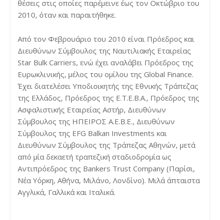
θέσεις στις οποίες παρέμεινε έως τον Οκτώβριο του
2010, όταν και παραιτήθηκε.
Aπό τον Φεβρουάριο του 2010 είναι Πρόεδρος και
Διευθύνων Σύμβουλος της Ναυτιλιακής Εταιρείας
Star Bulk Carriers, ενώ έχει αναλάβει Πρόεδρος της
Ευρωκλινικής, μέλος του ομίλου της Global Finance.
Έχει διατελέσει Υποδιοικητής της Εθνικής Τράπεζας
της Ελλάδος, Πρόεδρος της Ε.Τ.Ε.Β.Α., Πρόεδρος της
Ασφαλιστικής Εταιρείας Αστήρ, Διευθύνων
Σύμβουλος της ΗΠΕΙΡΟΣ Α.Ε.Β.Ε., Διευθύνων
Σύμβουλος της EFG Balkan Investments και
Διευθύνων Σύμβουλος της Τράπεζας Αθηνών, μετά
από μία δεκαετή τραπεζική σταδιοδρομία ως
Αντιπρόεδρος της Bankers Trust Company (Παρίσι,
Νέα Υόρκη, Αθήνα, Μιλάνο, Λονδίνο). Μιλά άπταιστα
Αγγλικά, Γαλλικά και Ιταλικά.