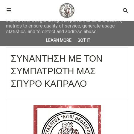
This site uses cookies from Google to deliver its services
and to analyze traffic. Your IP address and user-agent are
shared with Google along with performance and security
metrics to ensure quality of service, generate usage
statistics, and to detect and address abuse.
Αρχική σελίδα
ΑΡΧΕΙΟ ΕΚΔΗΛΩΣΕΩΝ
ΣΥΝΑΝΤΗΣΗ ΜΕ ΤΟΝ
LEARN MORE
GOT IT
ΣΥΜΠΑΤΡΙΩΤΗ ΜΑΣ ΣΠΥΡΟ ΚΑΠΡΑΛΟ
ΣΥΝΑΝΤΗΣΗ ΜΕ ΤΟΝ
ΣΥΜΠΑΤΡΙΩΤΗ ΜΑΣ
ΣΠΥΡΟ ΚΑΠΡΑΛΟ