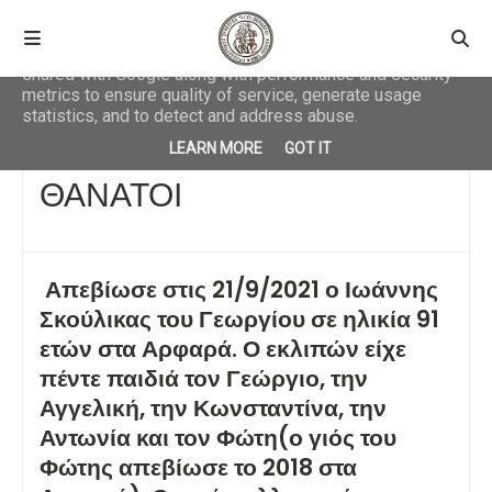
This site uses cookies from Google to deliver its services
and to analyze traffic. Your IP address and user-agent are
shared with Google along with performance and security
metrics to ensure quality of service, generate usage
statistics, and to detect and address abuse.
Αρχική σελίδα
ΚΟΙΝΩΝΙΚΑ
ΘΑΝΑΤΟΙ
LEARN MORE
GOT IT
ΘΑΝΑΤΟΙ
Απεβίωσε στις 21/9/2021 ο Ιωάννης
Σκούλικας του Γεωργίου σε ηλικία 91
ετών στα Αρφαρά. Ο εκλιπών είχε
πέντε παιδιά τον Γεώργιο, την
Αγγελική, την Κωνσταντίνα, την
Αντωνία και τον Φώτη(ο γιός του
Φώτης απεβίωσε το 2018 στα