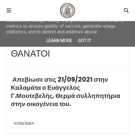
This site uses cookies from Google to deliver its services
and to analyze traffic. Your IP address and user-agent are
shared with Google along with performance and security
metrics to ensure quality of service, generate usage
statistics, and to detect and address abuse.
Αρχική σελίδα
ΚΟΙΝΩΝΙΚΑ
ΘΑΝΑΤΟΙ
LEARN MORE
GOT IT
ΘΑΝΑΤΟΙ
Απεβίωσε στις 21/09/2021 στην
Καλαμάτα ο Ευάγγελος
Γ.Μουτεβελής. Θερμά συλληπητήρια
στην οικογένεια του.
ΚΟΙΝΩΝΙΚΑ