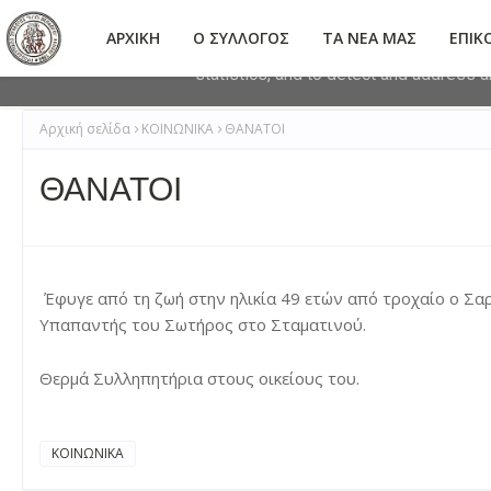
This site uses cookies from Google to 
ΑΡΧΙΚΗ
Ο ΣΥΛΛΟΓΟΣ
ΤΑ ΝΕΑ ΜΑΣ
ΕΠΙΚ
are shared with Google along with perf
statistics, and to detect and address 
Αρχική σελίδα
ΚΟΙΝΩΝΙΚΑ
ΘΑΝΑΤΟΙ
ΘΑΝΑΤΟΙ
Έφυγε από τη ζωή στην ηλικία 49 ετών από τροχαίο ο Σαρ
Υπαπαντής του Σωτήρος στο Σταματινού.
Θερμά Συλληπητήρια στους οικείους του.
ΚΟΙΝΩΝΙΚΑ