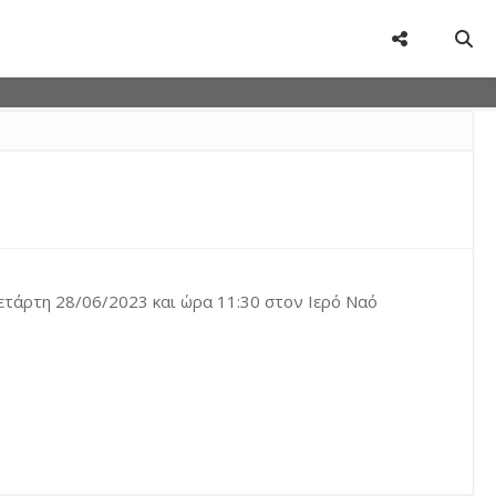
user-agent
rate usage
LEARN MORE
GOT IT
Τετάρτη 28/06/2023 και ώρα 11:30 στον Ιερό Ναό