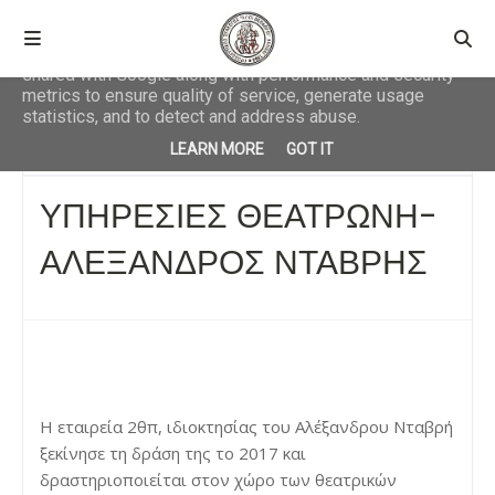
This site uses cookies from Google to deliver its services
and to analyze traffic. Your IP address and user-agent are
shared with Google along with performance and security
metrics to ensure quality of service, generate usage
statistics, and to detect and address abuse.
Αρχική σελίδα
ΕΠΙΧΕΙΡΗΣΕΙΣ
ΥΠΗΡΕΣΙΕΣ ΘΕΑΤΡΩΝΗ-
LEARN MORE
GOT IT
ΑΛΕΞΑΝΔΡΟΣ ΝΤΑΒΡΗΣ
ΥΠΗΡΕΣΙΕΣ ΘΕΑΤΡΩΝΗ-
ΑΛΕΞΑΝΔΡΟΣ ΝΤΑΒΡΗΣ
Η εταιρεία 2θπ, ιδιοκτησίας του Αλέξανδρου Νταβρή
ξεκίνησε τη δράση της το 2017 και
δραστηριοποιείται στον χώρο των θεατρικών