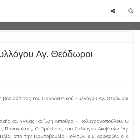
user-agent
rate usage
LEARN MORE
GOT IT
Συλλόγου Αγ. Θεόδωροι
ης βασιλόπιτας του Προοδευτικού Συλλόγου Αγ. Θεόδωροι
ιτικής και Υγείας, κα Έφη Μπούρα – Πολυχρονοπούλου, Ο
ος Παναγιώτης, Ο Πρόεδρος του Συλλόγου Ακοβιτών "Αγ.
ο Ηλία, από την Πρωτοβουλία Πολιτών Δ.Ε. Αρφαρών, ο κ.