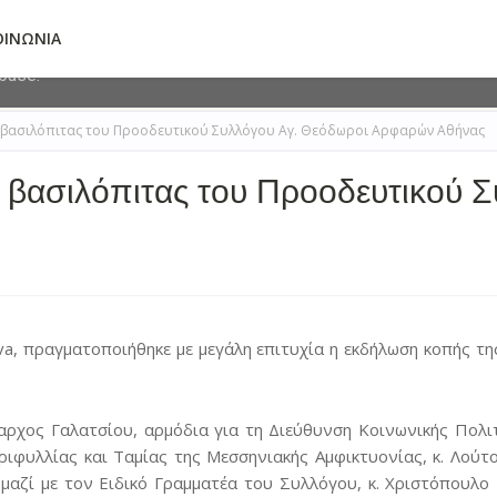
deliver its services and to analyze traffic. Your IP address and 
ΟΙΝΩΝΙΑ
ormance and security metrics to ensure quality of service, gene
abuse.
ς βασιλόπιτας του Προοδευτικού Συλλόγου Αγ. Θεόδωροι Αρφαρών Αθήνας
ς βασιλόπιτας του Προοδευτικού 
a, πραγματοποιήθηκε με μεγάλη επιτυχία η εκδήλωση κοπής τ
αρχος Γαλατσίου, αρμόδια για τη Διεύθυνση Κοινωνικής Πολ
φυλλίας και Ταμίας της Μεσσηνιακής Αμφικτυονίας, κ. Λούτ
 μαζί με τον Ειδικό Γραμματέα του Συλλόγου, κ. Χριστόπουλ