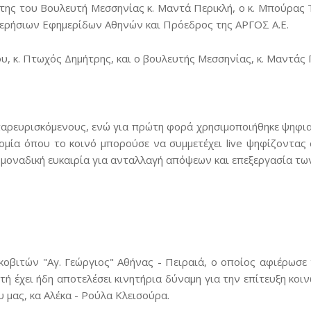
της του Βουλευτή Μεσσηνίας κ. Μαντά Περικλή, ο κ. Μπούρας
ερήσιων Εφημερίδων Αθηνών και Πρόεδρος της ΑΡΓΟΣ Α.Ε.
υ, κ. Πτωχός Δημήτρης, και ο βουλευτής Μεσσηνίας, κ. Μαντάς 
αρευρισκόμενους, ενώ για πρώτη φορά χρησιμοποιήθηκε ψηφι
ομία όπου το κοινό μπορούσε να συμμετέχει live ψηφίζοντας
 μοναδική ευκαιρία για ανταλλαγή απόψεων και επεξεργασία τ
οβιτών "Αγ. Γεώργιος" Αθήνας - Πειραιά, ο οποίος αφιέρωσε 
ή έχει ήδη αποτελέσει κινητήρια δύναμη για την επίτευξη κοι
 μας, κα Αλέκα - Ρούλα Κλεισούρα.