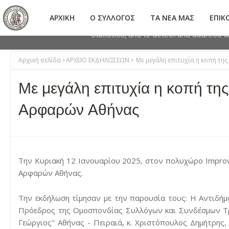
This site uses cookies from Google to 
ΑΡΧΙΚΗ
Ο ΣΥΛΛΟΓΟΣ
ΤΑ ΝΕΑ ΜΑΣ
ΕΠΙΚ
are shared with Google along with perf
statistics, and to detect and address 
Αρχική σελίδα
ΑΡΧΕΙΟ ΕΚΔΗΛΩΣΕΩΝ
Με μεγάλη επιτυχία η κοπή τη
Με μεγάλη επιτυχία η κοπή τη
Αρφαρών Αθήνας
Την Κυριακή 12 Ιανουαρίου 2025, στον πολυχώρο Improv
Αρφαρών Αθήνας.
Την εκδήλωση τίμησαν με την παρουσία τους: Η Αντιδήμ
Πρόεδρος της Ομοσπονδίας Συλλόγων και Συνδέσμων Τρι
Γεώργιος" Αθήνας - Πειραιά, κ. Χριστόπουλος Δημήτρης,