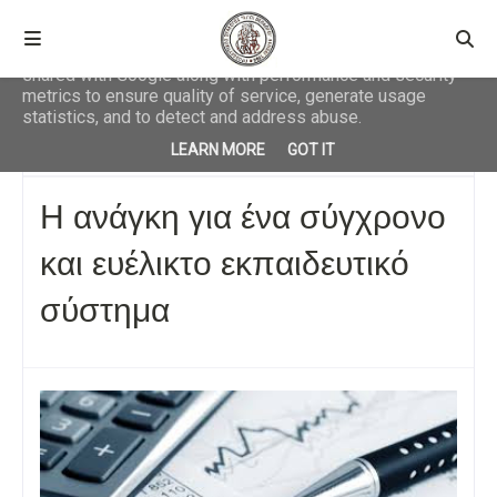
This site uses cookies from Google to deliver its services
and to analyze traffic. Your IP address and user-agent are
shared with Google along with performance and security
metrics to ensure quality of service, generate usage
statistics, and to detect and address abuse.
Αρχική σελίδα
ΟΙΚΟΝΟΜΙΚΑ
Η ανάγκη για ένα σύγχρονο και
LEARN MORE
GOT IT
ευέλικτο εκπαιδευτικό σύστημα
Η ανάγκη για ένα σύγχρονο
και ευέλικτο εκπαιδευτικό
σύστημα