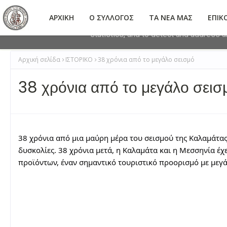
This site uses cookies from Google to 
ΑΡΧΙΚΗ
Ο ΣΥΛΛΟΓΟΣ
ΤΑ ΝΕΑ ΜΑΣ
ΕΠΙΚ
are shared with Google along with perf
statistics, and to detect and address 
Αρχική σελίδα
ΙΣΤΟΡΙΚΟ
38 χρόνια από το μεγάλο σεισμό
38 χρόνια από το μεγάλο σεισ
38 χρόνια από μια μαύρη μέρα του σεισμού της Καλαμάτας
δυσκολίες. 38 χρόνια μετά, η Καλαμάτα και η Μεσσηνία έ
προϊόντων, έναν σημαντικό τουριστικό προορισμό με μεγά