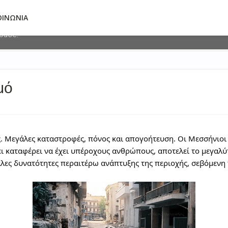
deliver its services and to analyze traffic. Your IP address and 
ΟΙΝΩΝΙΑ
ormance and security metrics to ensure quality of service, gene
abuse.
μό
. Μεγάλες καταστροφές, πόνος και απογοήτευση. Οι Μεσσήνιοι 
χει καταφέρει να έχει υπέροχους ανθρώπους, αποτελεί το μεγα
λες δυνατότητες περαιτέρω ανάπτυξης της περιοχής, σεβόμενη